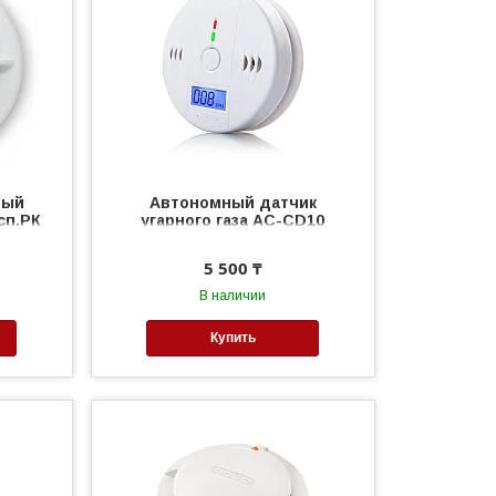
ный
Автономный датчик
сп.РК
угарного газа АС-CD10
5 500 ₸
В наличии
Купить