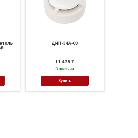
щатель
ДИП-34А-03
ой
11 475 ₸
В наличии
Купить