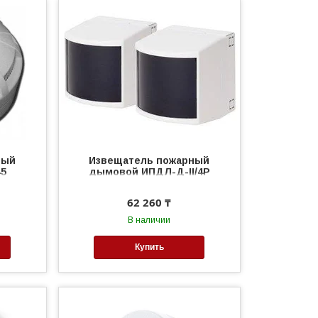
ный
Извещатель пожарный
45
дымовой ИПДЛ-Д-II/4Р
62 260 ₸
В наличии
Купить