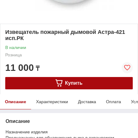
Извещатель пожарный дымовой Астра-421
исп.РК
В наличии
Розница
11 000
₸
Купить
Описание
Характеристики
Доставка
Оплата
Усл
Описание
Назначение изделия
Предназначен для обнаружения дыма в охраняемом