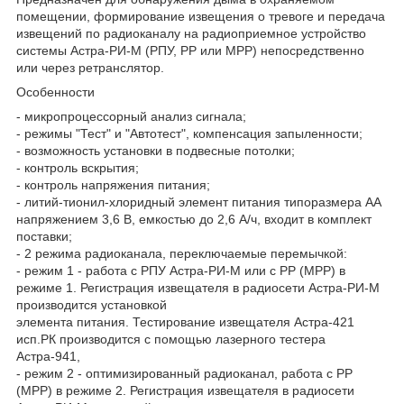
помещении, формирование извещения о тревоге и передача
извещений по радиоканалу на радиоприемное устройство
системы Астра-РИ-М (РПУ, РР или МРР) непосредственно
или через ретранслятор.
Особенности
- микропроцессорный анализ сигнала;
- режимы "Тест" и "Автотест", компенсация запыленности;
- возможность установки в подвесные потолки;
- контроль вскрытия;
- контроль напряжения питания;
- литий-тионил-хлоридный элемент питания типоразмера АА
напряжением 3,6 В, емкостью до 2,6 А/ч, входит в комплект
поставки;
- 2 режима радиоканала, переключаемые перемычкой:
- режим 1 - работа с РПУ Астра-РИ-М или с РР (МРР) в
режиме 1. Регистрация извещателя в радиосети Астра-РИ-М
производится установкой
элемента питания. Тестирование извещателя Астра-421
исп.РК производится с помощью лазерного тестера
Астра-941,
- режим 2 - оптимизированный радиоканал, работа с РР
(МРР) в режиме 2. Регистрация извещателя в радиосети