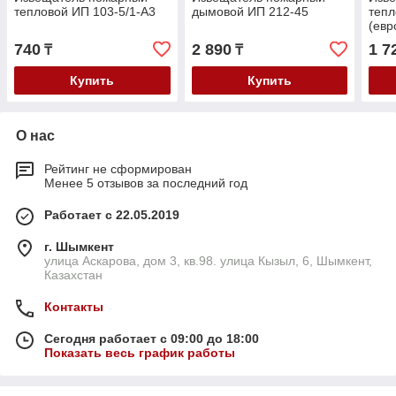
тепловой ИП 103-5/1-А3
дымовой ИП 212-45
тепл
(евр
инди
740
2 890
1 7
₸
₸
Купить
Купить
О нас
Рейтинг не сформирован
Менее 5 отзывов за последний год
Работает с 22.05.2019
г. Шымкент
улица Аскарова, дом 3, кв.98. улица Кызыл, 6, Шымкент,
Казахстан
Контакты
Сегодня работает с 09:00 до 18:00
Показать весь график работы