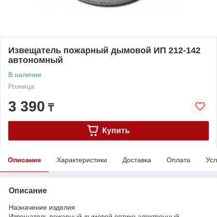
Извещатель пожарный дымовой ИП 212-142
автономный
В наличии
Розница
3 390
₸
Купить
Описание
Характеристики
Доставка
Оплата
Усл
Описание
Назначение изделия
Извещатель пожарный дымовой оптико-электронный