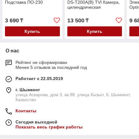
Подставка ПО-230
DS-T200A(B) TVI Камера,
Элек
цилиндрическая
Opt
3 690
13 500
9 6
₸
₸
Купить
Купить
О нас
Рейтинг не сформирован
Менее 5 отзывов за последний год
Работает с 22.05.2019
г. Шымкент
улица Аскарова, дом 3, кв.98. улица Кызыл, 6, Шымкент,
Казахстан
Контакты
Сегодня выходной
Показать весь график работы