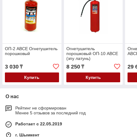
ОП-2 ABCE Огнетушитель
Огнетушитель
Огн
порошковый
порошковый ОП-10 ABCE
ABC
(зпу латунь)
3 030
8 250
29 
₸
₸
Купить
Купить
О нас
Рейтинг не сформирован
Менее 5 отзывов за последний год
Работает с 22.05.2019
г. Шымкент