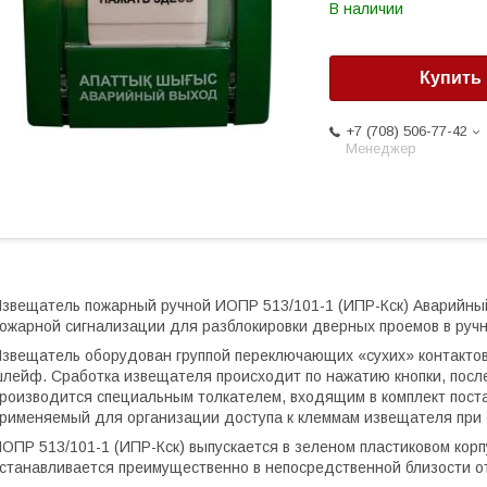
В наличии
Купить
+7 (708) 506-77-42
Менеджер
звещатель пожарный ручной ИОПР 513/101-1 (ИПР-Кск) Аварийный
ожарной сигнализации для разблокировки дверных проемов в руч
звещатель оборудован группой переключающих «сухих» контактов,
лейф. Сработка извещателя происходит по нажатию кнопки, посл
роизводится специальным толкателем, входящим в комплект постав
рименяемый для организации доступа к клеммам извещателя при 
ОПР 513/101-1 (ИПР-Кск) выпускается в зеленом пластиковом кор
станавливается преимущественно в непосредственной близости от