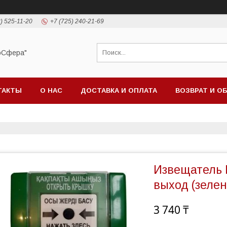
) 525-11-20
+7 (725) 240-21-69
оСфера"
ТАКТЫ
О НАС
ДОСТАВКА И ОПЛАТА
ВОЗВРАТ И О
Извещатель 
выход (зеле
3 740 ₸