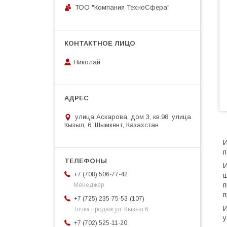
ТОО "Компания ТехноСфера"
Николай
улица Аскарова, дом 3, кв.98. улица
Кызыл, 6, Шымкент, Казахстан
И
п
И
+7 (708) 506-77-42
ш
п
Менеджер
п
107
+7 (725) 235-75-53
И
Точка продаж ул. Кызыл 6
у
+7 (702) 525-11-20