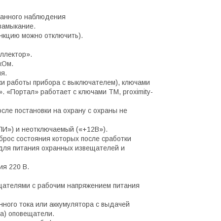
ванного наблюдения
замыкание.
нкцию можно отключить).
ллектор».
кОм.
я.
ки работы прибора с выключателем), ключами
 «Портал» работает с ключами ТМ, рroximity-
ле постановки на охрану с охраны не
ПИ») и неотключаемый («+12В»).
рос состояния которых после сработки
для питания охранных извещателей и
я 220 В.
щателями с рабочим напряжением питания
нного тока или аккумулятора с выдачей
па) оповещатели.