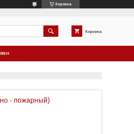
Корзина
Корзина
БМЕН
но - пожарный)