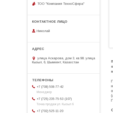
ТОО "Компания ТехноСфера"
Николай
улица Аскарова, дом 3, кв.98. улица
П
Кызыл, 6, Шымкент, Казахстан
о
п
П
н
+7 (708) 506-77-42
о
Менеджер
(
107
+7 (725) 235-75-53
П
Точка продаж ул. Кызыл 6
+7 (702) 525-11-20