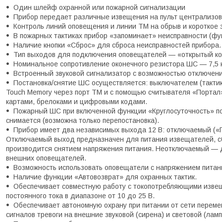
Один шлейф охранной или пожарной сигнализации
Прибор передает различные извещения на пульт централизо
Контроль линий оповещения и линии ТМ на обрыв и короткое 
В пожарных тактиках прибор «запоминает» неисправности (фу
Наличие кнопки «Сброс» для сброса неисправностей прибора.
Тип выходов для подключения оповещателей — «открытый ко
Номинальное сопротивление оконечного резистора ШС — 7,5 
Встроенный звуковой сигнализатор с возможностью отключени
Постановка/снятие ШС осуществляется: выключателем (такти
Touch Memory через порт ТМ и с помощью считывателя «Портал».
картами, брелоками и цифровыми кодами.
Пожарный ШС при включенной функции «Круглосуточность» пос
снимается (возможна только перепостановка).
Прибор имеет два независимых выхода 12 В: отключаемый («
Отключаемый выход предназначен для питания извещателей, сб
производится снятием напряжения питания. Неотключаемый — 
внешних оповещателей.
Возможность использовать оповещатели с напряжением питани
Наличие функции «Автовозврат» для охранных тактик.
Обеспечивает совместную работу с токопотребляющими изве
постоянного тока в диапазоне от 10 до 25 В.
Обеспечивает автономную охрану при питании от сети переме
сигналов тревоги на внешние звуковой (сирена) и световой (лам