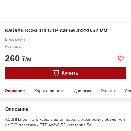
Кабель КСВППэ UTP cat 5e 4x2x0.52 мм
В наличии
Розница
260
₸/м
Купить
Описание
Характеристики
Доставка
Оплата
Усл
Описание
КСВППэ-5е - это кабель витая пара, с экраном и с оболочкой
из П/Э пластика / FTP 4x2x0,52 категория 5е.