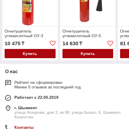
Огнетушитель
Огнетушитель
Огн
углекислотный ОУ-3
углекислотный ОУ-5
угле
10 475
14 630
81 
₸
₸
Купить
Купить
О нас
Рейтинг не сформирован
Менее 5 отзывов за последний год
Работает с 22.05.2019
г. Шымкент
улица Аскарова, дом 3, кв.98. улица Кызыл, 6, Шымкент,
Казахстан
Контакты