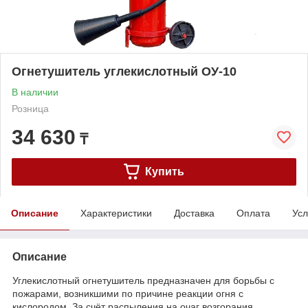
Огнетушитель углекислотный ОУ-10
В наличии
Розница
34 630
₸
Купить
Описание
Характеристики
Доставка
Оплата
Усл
Описание
Углекислотный огнетушитель предназначен для борьбы с
пожарами, возникшими по причине реакции огня с
кислородом. За счёт распыления на очаг возгорания