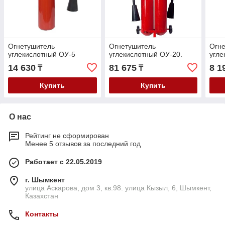
Огнетушитель
Огнетушитель
Огн
углекислотный ОУ-5
углекислотный ОУ-20.
угле
14 630
81 675
8 1
₸
₸
Купить
Купить
О нас
Рейтинг не сформирован
Менее 5 отзывов за последний год
Работает с 22.05.2019
г. Шымкент
улица Аскарова, дом 3, кв.98. улица Кызыл, 6, Шымкент,
Казахстан
Контакты