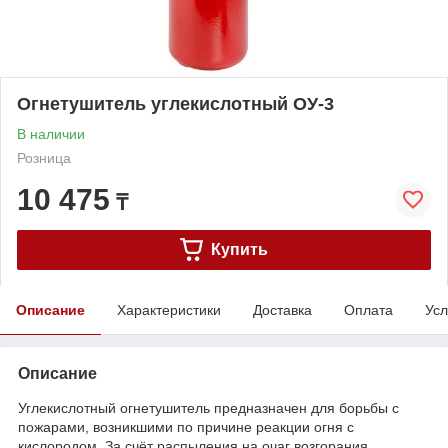
Огнетушитель углекислотный ОУ-3
В наличии
Розница
10 475
₸
Купить
Описание
Характеристики
Доставка
Оплата
Усл
Описание
Углекислотный огнетушитель предназначен для борьбы с
пожарами, возникшими по причине реакции огня с
кислородом. За счёт распыления на очаг возгорания