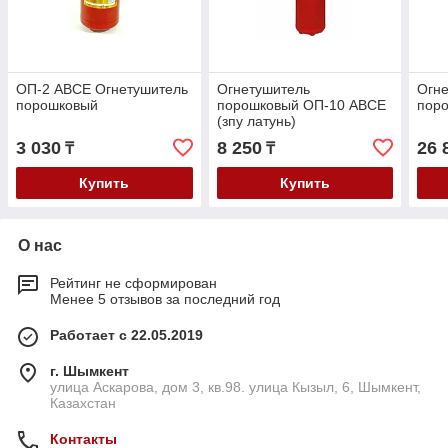
ОП-2 ABCE Огнетушитель
Огнетушитель
Огн
порошковый
порошковый ОП-10 ABCE
пор
(зпу латунь)
3 030
8 250
26 
₸
₸
Купить
Купить
О нас
Рейтинг не сформирован
Менее 5 отзывов за последний год
Работает с 22.05.2019
г. Шымкент
улица Аскарова, дом 3, кв.98. улица Кызыл, 6, Шымкент,
Казахстан
Контакты