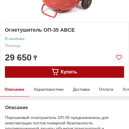
Огнетушитель ОП-35 ABCE
В наличии
Розница
29 650
₸
Купить
Описание
Характеристики
Доставка
Оплата
Усл
Описание
Порошковый огнетушитель ОП-35 предназначены для
комплектации постов пожарной безопасности,
противопожарной защиты объектов транспортной и