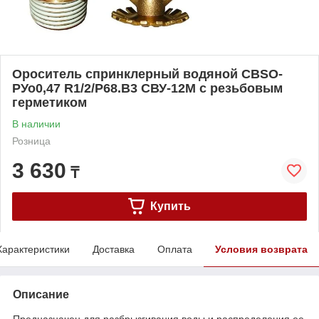
Ороситель спринклерный водяной CBSO-
РУо0,47 R1/2/P68.B3 СВУ-12М с резьбовым
герметиком
В наличии
Розница
3 630
₸
Купить
Характеристики
Доставка
Оплата
Условия возврата
Описание
Предназначен для разбрызгивания воды и распределения ее