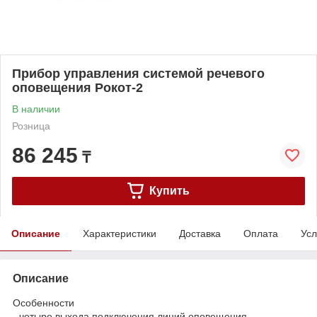
Прибор управления системой речевого
оповещения Рокот-2
В наличии
Розница
86 245
₸
Купить
Описание
Характеристики
Доставка
Оплата
Усл
Описание
Особенности
- четыре выхода подключения линий оповещения,