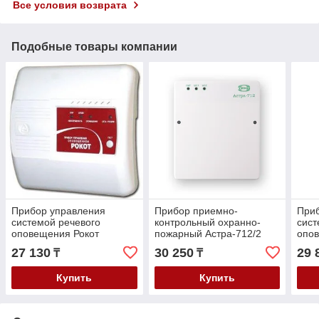
Все условия возврата
Подобные товары компании
Прибор управления
Прибор приемно-
При
системой речевого
контрольный охранно-
сист
оповещения Рокот
пожарный Астра-712/2
опов
27 130
30 250
29 
₸
₸
Купить
Купить