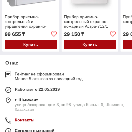
Прибор приемно-
Прибор приемно-
При
контрольный и
контрольный охранно-
конт
управления охранно-
пожарный Астра-712/1
пожарный охраны
99 655
29 150
29 
₸
₸
Гранит-3А GSM
Купить
Купить
О нас
Рейтинг не сформирован
Менее 5 отзывов за последний год
Работает с 22.05.2019
г. Шымкент
улица Аскарова, дом 3, кв.98. улица Кызыл, 6, Шымкент,
Казахстан
Контакты
Сегодня выходной