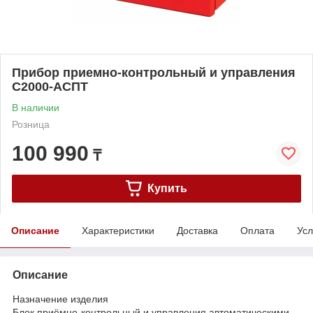
Прибор приемно-контрольный и управления
С2000-АСПТ
В наличии
Розница
100 990
₸
Купить
Описание
Характеристики
Доставка
Оплата
Усл
Описание
Назначение изделия
Блок приёмно-контрольный и управления автоматическими