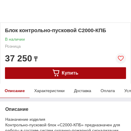
Блок контрольно-пусковой С2000-КПБ
В наличии
Розница
37 250
₸
Купить
Описание
Характеристики
Доставка
Оплата
Усл
Описание
Назначение изделия
Контрольно-пусковой блок «С2000-КПБ» предназначен для
работы в составе систем охранно-пожарной сигнализации,