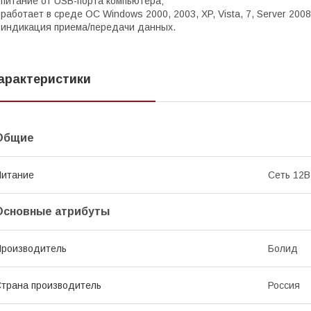
 питание от USB-порта компьютера;
 работает в среде ОС Windows 2000, 2003, XP, Vista, 7, Server 2008,
 индикация приема/передачи данных.
арактеристики
Общие
Питание
Сеть 12В
Основные атрибуты
роизводитель
Болид
трана производитель
Россия