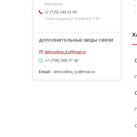
-
Менеджер
-
-
+7 (725) 240-21-69
Точка продаж ул. Аскарова 3-98
Х
tehnosfera_kz@mail.ru
+7 (708) 506 77 42
Email
tehnosfera_kz@mail.ru
П
С