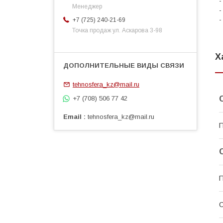
-
Менеджер
-
-
+7 (725) 240-21-69
Точка продаж ул. Аскарова 3-98
Х
tehnosfera_kz@mail.ru
+7 (708) 506 77 42
Email
tehnosfera_kz@mail.ru
П
С