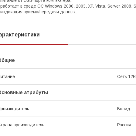
 питание от USB-порта компьютера;
 работает в среде ОС Windows 2000, 2003, XP, Vista, Server 2008, Ser
 индикация приема/передачи данных.
арактеристики
Общие
Питание
Сеть 12В
Основные атрибуты
роизводитель
Болид
трана производитель
Россия