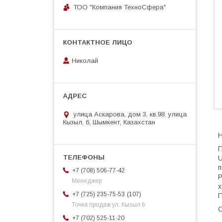
ТОО "Компания ТехноСфера"
Николай
улица Аскарова, дом 3, кв.98. улица
Кызыл, 6, Шымкент, Казахстан
Н
П
U
п
+7 (708) 506-77-42
Р
Менеджер
x
107
+7 (725) 235-75-53
П
Точка продаж ул. Кызыл 6
О
+7 (702) 525-11-20