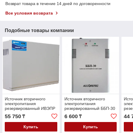
Возврат товара в течение 14 дней по договоренности
Все условия возврата
Подобные товары компании
Источник вторичного
Источник вторичного
Исто
электропитания
электропитания
элек
резервированный ИВЭПР
резервированный ББП-30
рез
12/5 2х17
(металлический корпус)
12/5
55 750
6 600
44 
₸
₸
Купить
Купить