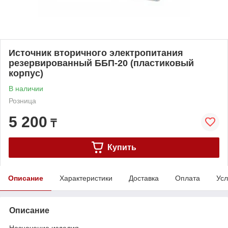
Источник вторичного электропитания
резервированный ББП-20 (пластиковый
корпус)
В наличии
Розница
5 200
₸
Купить
Описание
Характеристики
Доставка
Оплата
Усл
Описание
Назначение изделия