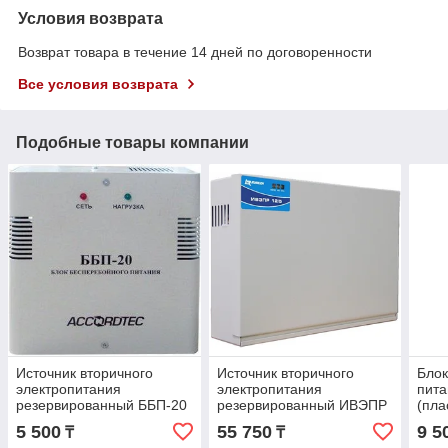
Условия возврата
Возврат товара в течение 14 дней по договоренности
Все условия возврата
Подобные товары компании
Источник вторичного
Источник вторичного
Блок
электропитания
электропитания
пита
резервированный ББП-20
резервированный ИВЭПР
(пла
металлический корпус
12/5 2х17
5 500
55 750
9 5
₸
₸