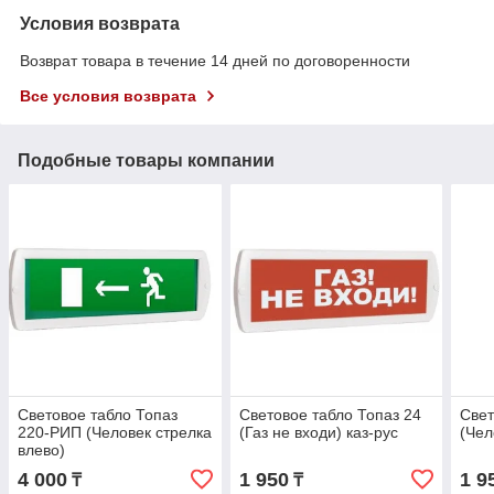
Условия возврата
Возврат товара в течение 14 дней по договоренности
Все условия возврата
Подобные товары компании
Световое табло Топаз
Световое табло Топаз 24
Свет
220-РИП (Человек стрелка
(Газ не входи) каз-рус
(Чел
влево)
4 000
1 950
1 9
₸
₸