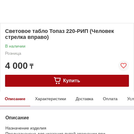
Световое табло Топаз 220-РИП (Человек
стрелка вправо)
В наличии
Розница
4 000
₸
Купить
Описание
Характеристики
Доставка
Оплата
Усл
Описание
Назначение изделия
Предназначено для указания путей эвакуации при