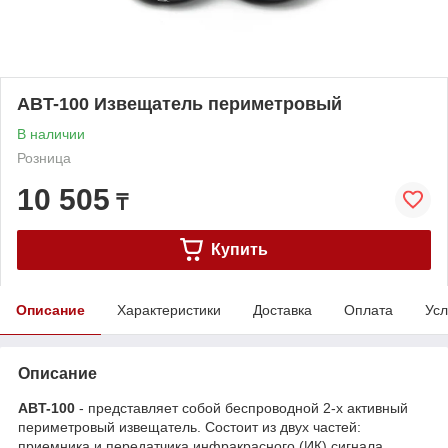
ABT-100 Извещатель периметровый
В наличии
Розница
10 505
₸
Купить
Описание
Характеристики
Доставка
Оплата
Усл
Описание
ABT-100
- представляет собой беспроводной 2-х активный
периметровый извещатель. Состоит из двух частей:
приемника и передатчика инфракрасного (ИК) сигнала