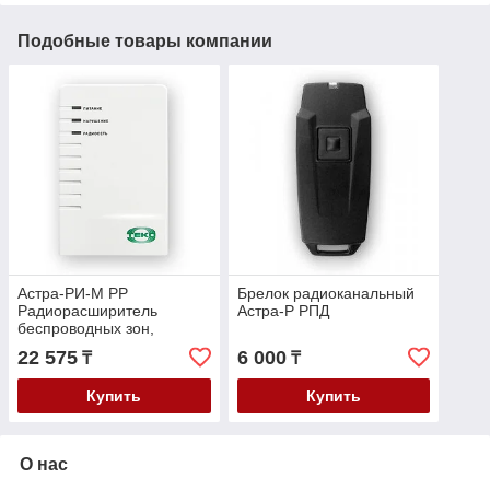
Подобные товары компании
Астра-РИ-М РР
Брелок радиоканальный
Радиорасширитель
Астра-Р РПД
беспроводных зон,
встроенный радиомодуль
22 575
6 000
₸
₸
Купить
Купить
О нас