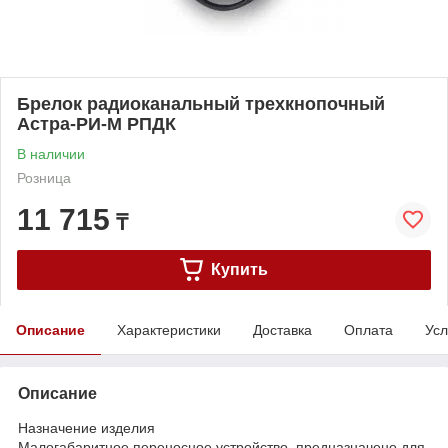
Брелок радиоканальный трехкнопочный
Астра-РИ-М РПДК
В наличии
Розница
11 715
₸
Купить
Описание
Характеристики
Доставка
Оплата
Усл
Описание
Назначение изделия
Малогабаритное переносное устройство, предназначено для