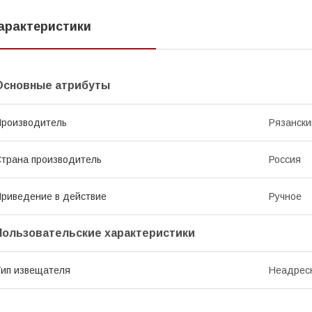
арактеристики
Основные атрибуты
роизводитель
Рязански
трана производитель
Россия
риведение в действие
Ручное
Пользовательские характеристики
ип извещателя
Неадрес