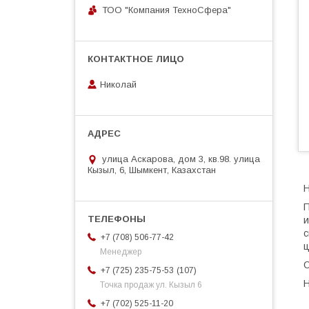
ТОО "Компания ТехноСфера"
Николай
улица Аскарова, дом 3, кв.98. улица
Кызыл, 6, Шымкент, Казахстан
Н
П
и
с
+7 (708) 506-77-42
ц
Менеджер
О
107
+7 (725) 235-75-53
Н
Точка продаж ул. Кызыл 6
+7 (702) 525-11-20