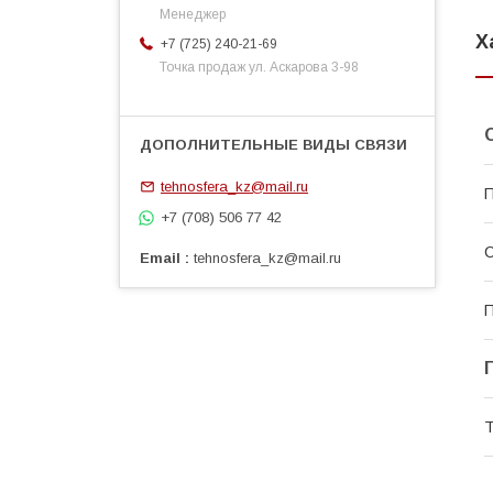
Менеджер
Х
+7 (725) 240-21-69
Точка продаж ул. Аскарова 3-98
tehnosfera_kz@mail.ru
П
+7 (708) 506 77 42
С
Email
tehnosfera_kz@mail.ru
П
Т