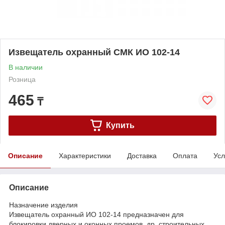
Извещатель охранный СМК ИО 102-14
В наличии
Розница
465
₸
Купить
Описание
Характеристики
Доставка
Оплата
Усл
Описание
Назначение изделия
Извещатель охранный ИО 102-14 предназначен для
блокировки дверных и оконных проемов, др. строительных,