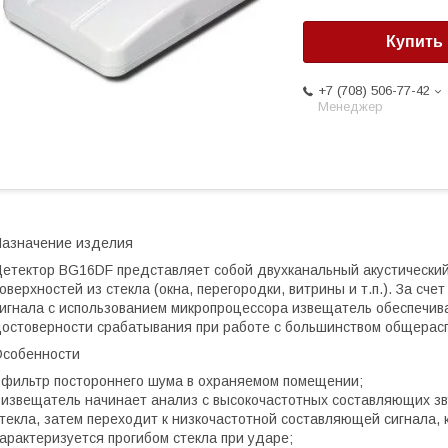
Купить
+7 (708) 506-77-42
Менеджер
азначение изделия
етектор BG16DF представляет собой двухканальный акустически
оверхностей из стекла (окна, перегородки, витрины и т.п.). За сч
игнала с использованием микропроцессора извещатель обеспечив
остоверности срабатывания при работе с большинством общерасп
собенности
 фильтр постороннего шума в охраняемом помещении;
 извещатель начинает анализ с высокочастотных составляющих зв
текла, затем переходит к низкочастотной составляющей сигнала, 
арактеризуется прогибом стекла при ударе;