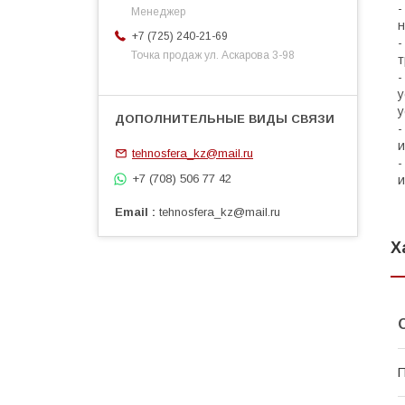
-
Менеджер
н
+7 (725) 240-21-69
-
Точка продаж ул. Аскарова 3-98
т
-
у
у
-
и
tehnosfera_kz@mail.ru
-
+7 (708) 506 77 42
и
Email
tehnosfera_kz@mail.ru
Х
П