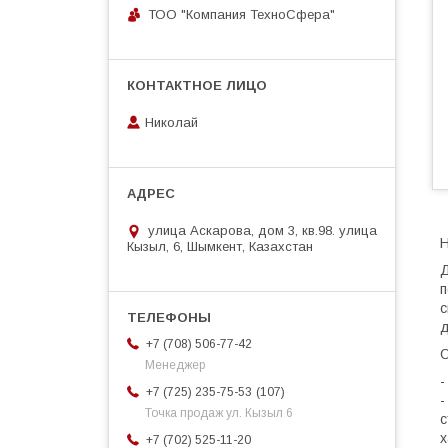
ТОО "Компания ТехноСфера"
Николай
улица Аскарова, дом 3, кв.98. улица
Н
Кызыл, 6, Шымкент, Казахстан
Д
п
с
д
+7 (708) 506-77-42
О
Менеджер
-
107
+7 (725) 235-75-53
-
Точка продаж ул. Кызыл 6
с
х
+7 (702) 525-11-20