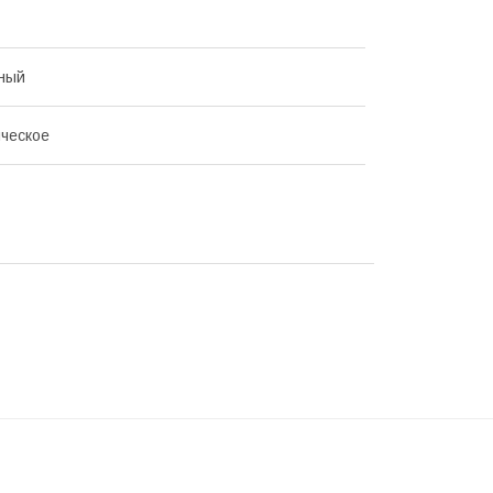
ный
ческое