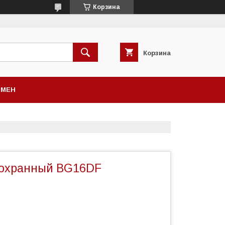
Корзина
Корзина
БМЕН
 охранный BG16DF