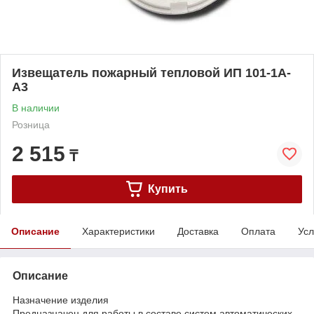
Извещатель пожарный тепловой ИП 101-1А-
А3
В наличии
Розница
2 515
₸
Купить
Описание
Характеристики
Доставка
Оплата
Усл
Описание
Назначение изделия
Предназначен для работы в составе систем автоматических