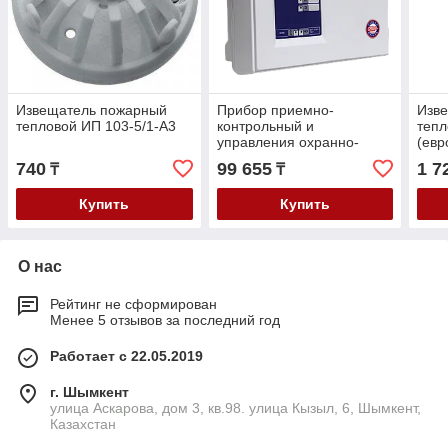
Извещатель пожарный
Прибор приемно-
Изв
тепловой ИП 103-5/1-А3
контрольный и
тепл
управления охранно-
(евр
пожарный охраны
инди
740
99 655
1 7
₸
₸
Гранит-3А GSM
Купить
Купить
О нас
Рейтинг не сформирован
Менее 5 отзывов за последний год
Работает с 22.05.2019
г. Шымкент
улица Аскарова, дом 3, кв.98. улица Кызыл, 6, Шымкент,
Казахстан