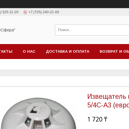
) 525-11-20
+7 (725) 240-21-69
оСфера"
ТАКТЫ
О НАС
ДОСТАВКА И ОПЛАТА
ВОЗВРАТ И О
Извещатель 
5/4С-А3 (евр
1 720 ₸