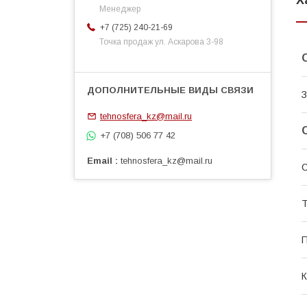
Х
Менеджер
+7 (725) 240-21-69
Точка продаж ул. Аскарова 3-98
З
tehnosfera_kz@mail.ru
+7 (708) 506 77 42
Email
tehnosfera_kz@mail.ru
С
Т
П
К