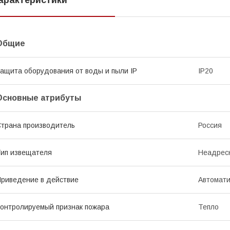
арактеристики
Общие
ащита оборудования от воды и пыли IP
IP20
Основные атрибуты
трана производитель
Россия
ип извещателя
Неадрес
риведение в действие
Автомати
онтролируемый признак пожара
Тепло