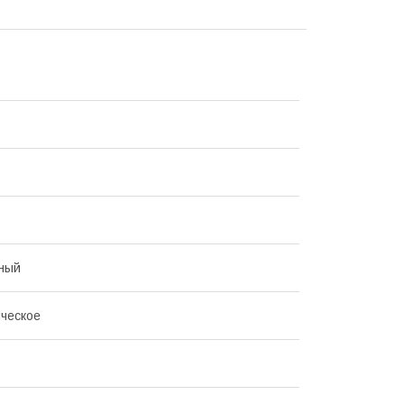
ный
ческое