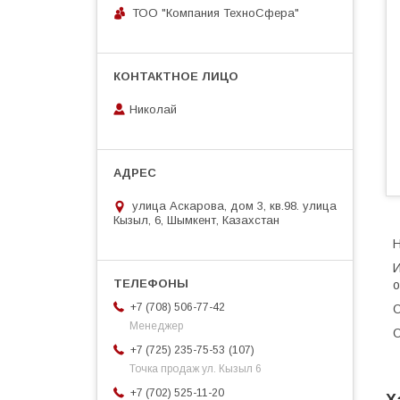
ТОО "Компания ТехноСфера"
Николай
улица Аскарова, дом 3, кв.98. улица
Кызыл, 6, Шымкент, Казахстан
Н
И
о
+7 (708) 506-77-42
О
Менеджер
О
107
+7 (725) 235-75-53
Точка продаж ул. Кызыл 6
+7 (702) 525-11-20