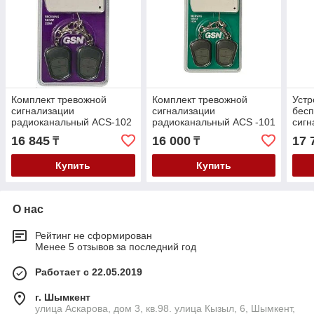
Комплект тревожной
Комплект тревожной
Устр
сигнализации
сигнализации
бес
радиоканальный ACS-102
радиоканальный АСS -101
сигн
16 845
16 000
17 
₸
₸
Купить
Купить
О нас
Рейтинг не сформирован
Менее 5 отзывов за последний год
Работает с 22.05.2019
г. Шымкент
улица Аскарова, дом 3, кв.98. улица Кызыл, 6, Шымкент,