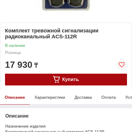
Комплект тревожной сигнализации
радиоканальный ACS-112R
В наличии
Розница
17 930
₸
Купить
Описание
Характеристики
Доставка
Оплата
Усл
Описание
Назначение изделия
Беспроводной одноканальный комплект ACS-112R,