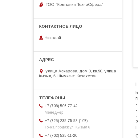
ТОО "Компания ТехноСфера"
Николай
улица Аскарова, дом 3, кв.98. улица
Кызыл, 6, Шымкент, Казахстан
Н
Б
п
+7 (708) 506-77-42
Менеджер
107
+7 (725) 235-75-53
П
Точка продаж ул. Кызыл 6
О
+7 (702) 525-11-20