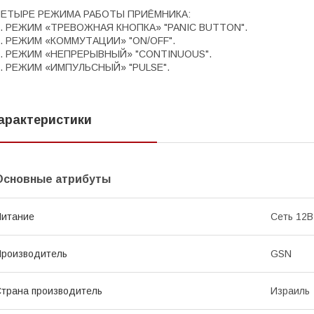
ЧЕТЫРЕ РЕЖИМА РАБОТЫ ПРИЁМНИКА:
1. РЕЖИМ «ТРЕВОЖНАЯ КНОПКА» "PANIC BUTTON".
2. РЕЖИМ «КОММУТАЦИИ» "ON/OFF".
3. РЕЖИМ «НЕПРЕРЫВНЫЙ» "CONTINUOUS".
4. РЕЖИМ «ИМПУЛЬСНЫЙ» "PULSE".
арактеристики
Основные атрибуты
Питание
Сеть 12В
роизводитель
GSN
трана производитель
Израиль