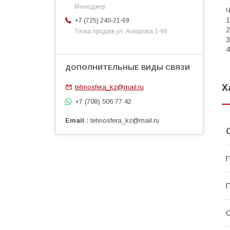
Менеджер
+7 (725) 240-21-69
Точка продаж ул. Аскарова 3-98
Х
tehnosfera_kz@mail.ru
+7 (708) 506 77 42
Email
tehnosfera_kz@mail.ru
П
С