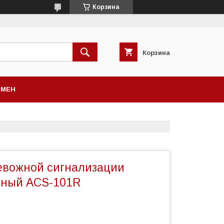
Корзина
Корзина
БМЕН
евожной сигнализации
ьный ACS-101R