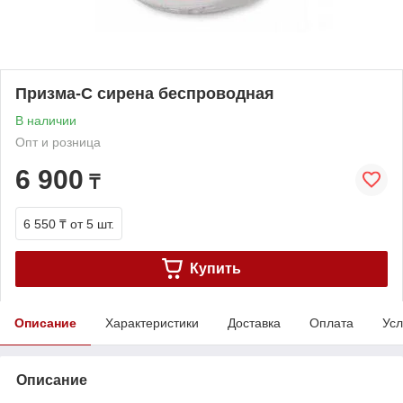
Призма-С сирена беспроводная
В наличии
Опт и розница
6 900
₸
6 550 ₸
от 5 шт.
Купить
Описание
Характеристики
Доставка
Оплата
Усл
Описание