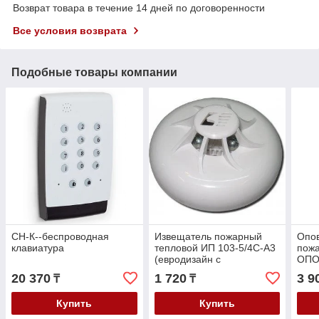
Возврат товара в течение 14 дней по договоренности
Все условия возврата
Подобные товары компании
СН-К--беспроводная
Извещатель пожарный
Опо
клавиатура
тепловой ИП 103-5/4С-А3
пожа
(евродизайн с
ОПО
индикатором))
20 370
1 720
3 9
₸
₸
Купить
Купить