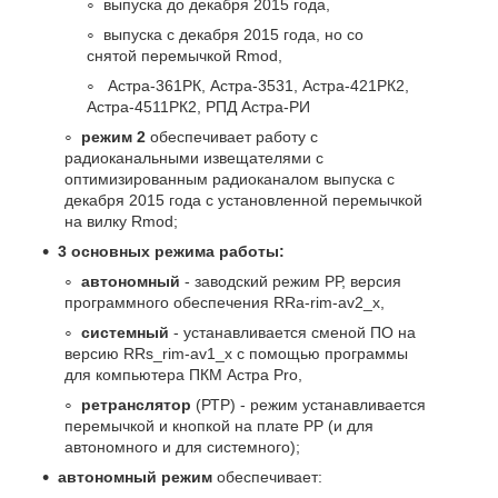
выпуска до декабря 2015 года,
выпуска с декабря 2015 года, но со
снятой перемычкой Rmod,
Астра-361РК, Астра-3531, Астра-421РК2,
Астра-4511РК2, РПД Астра-РИ
режим 2
обеспечивает работу с
радиоканальными извещателями с
оптимизированным радиоканалом выпуска с
декабря 2015 года с установленной перемычкой
на вилку Rmod;
3 основных режима работы:
автономный
- заводский режим РР, версия
программного обеспечения RRa-rim-av2_х,
системный
- устанавливается сменой ПО на
версию RRs_rim-av1_х с помощью программы
для компьютера ПКМ Астра Pro,
ретранслятор
(РТР) - режим устанавливается
перемычкой и кнопкой на плате РР (и для
автономного и для системного);
автономный
режим
обеспечивает: