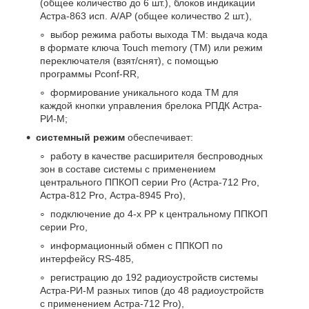
(общее количество до 6 шт.), блоков индикации
Астра-863 исп. А/АР (общее количество 2 шт.),
выбор режима работы выхода ТМ: выдача кода
в формате ключа Touch memory (ТМ) или режим
переключателя (взят/снят), с помощью
программы Pconf-RR,
формирование уникального кода ТМ для
каждой кнопки управления брелока РПДК Астра-
РИ-М;
системный режим
обеспечивает:
работу в качестве расширителя беспроводных
зон в составе системы с применением
центрального ППКОП серии Pro (Астра-712 Pro,
Астра-812 Pro, Астра-8945 Pro),
подключение до 4-х РР к центральному ППКОП
серии Pro,
информационный обмен с ППКОП по
интерфейсу RS-485,
регистрацию до 192 радиоустройств системы
Астра-РИ-М разных типов (до 48 радиоустройств
с применением Астра-712 Pro),