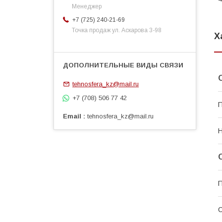
Менеджер
+7 (725) 240-21-69
Точка продаж ул. Аскарова 3-98
Х
tehnosfera_kz@mail.ru
+7 (708) 506 77 42
Email
tehnosfera_kz@mail.ru
П
С