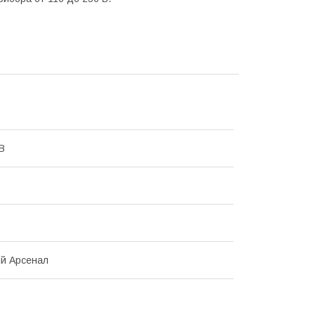
В
й Арсенал