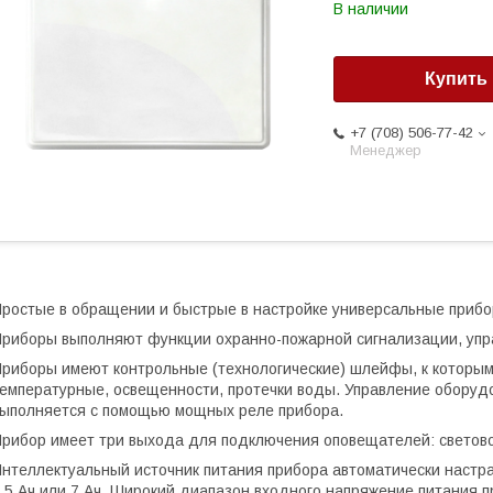
В наличии
Купить
+7 (708) 506-77-42
Менеджер
ростые в обращении и быстрые в настройке универсальные приб
риборы выполняют функции охранно-пожарной сигнализации, уп
риборы имеют контрольные (технологические) шлейфы, к которым
емпературные, освещенности, протечки воды. Управление оборуд
ыполняется с помощью мощных реле прибора.
рибор имеет три выхода для подключения оповещателей: светово
нтеллектуальный источник питания прибора автоматически настра
,5 Ач или 7 Ач. Широкий диапазон входного напряжение питания п