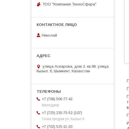
ТОО "Компания ТехноСфера"
Николай
улица Аскарова, дом 3, кв.98. улица
Кызыл, 6, Шымкент, Казахстан
П
П
П
+7 (708) 506-77-42
т
Менеджер
в
107
+7 (725) 235-75-53
П
Точка продаж ул. Кызыл 6
И
+7 (702) 525-11-20
4