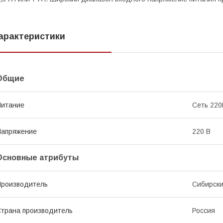
арактеристики
Общие
Питание
Сеть 220
Напряжение
220 В
Основные атрибуты
роизводитель
Сибирски
трана производитель
Россия