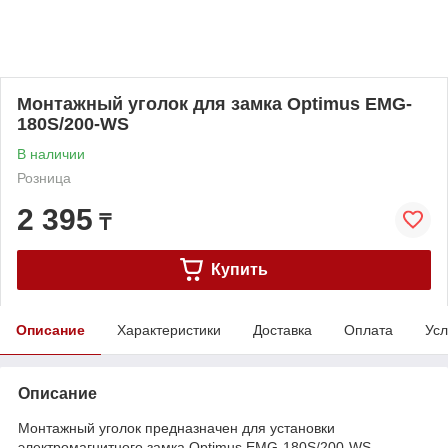
Монтажный уголок для замка Optimus EMG-
180S/200-WS
В наличии
Розница
2 395
₸
Купить
Описание
Характеристики
Доставка
Оплата
Усл
Описание
Монтажный уголок предназначен для установки
электромагнитного замка Optimus EMG-180S/200-WS