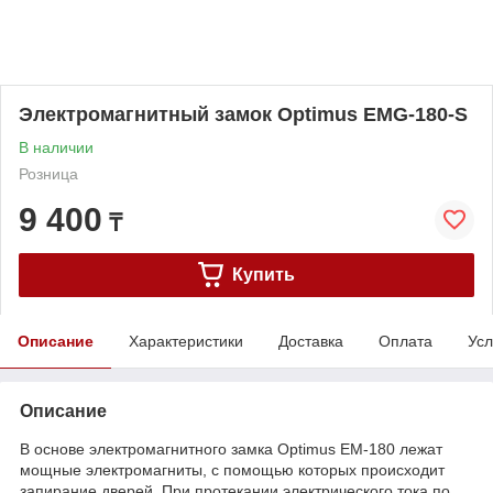
Электромагнитный замок Optimus EМG-180-S
В наличии
Розница
9 400
₸
Купить
Описание
Характеристики
Доставка
Оплата
Усл
Описание
В основе электромагнитного замка Optimus EM-180 лежат
мощные электромагниты, с помощью которых происходит
запирание дверей. При протекании электрического тока по