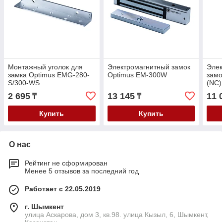
Монтажный уголок для
Электромагнитный замок
Эле
замка Optimus EMG-280-
Optimus EM-300W
замо
S/300-WS
(NC)
2 695
13 145
11 
₸
₸
Купить
Купить
О нас
Рейтинг не сформирован
Менее 5 отзывов за последний год
Работает с 22.05.2019
г. Шымкент
улица Аскарова, дом 3, кв.98. улица Кызыл, 6, Шымкент,