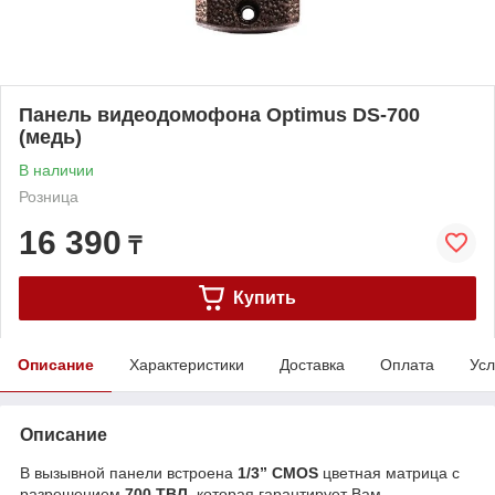
Панель видеодомофона Optimus DS-700
(медь)
В наличии
Розница
16 390
₸
Купить
Описание
Характеристики
Доставка
Оплата
Усл
Описание
В вызывной панели встроена
1/3” CMOS
цветная матрица с
разрешением
700 ТВЛ
, которая гарантирует Вам