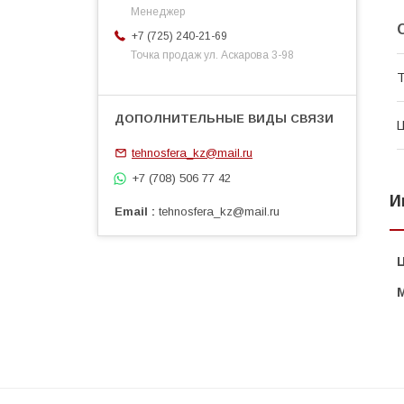
Менеджер
+7 (725) 240-21-69
Точка продаж ул. Аскарова 3-98
Т
tehnosfera_kz@mail.ru
+7 (708) 506 77 42
И
Email
tehnosfera_kz@mail.ru