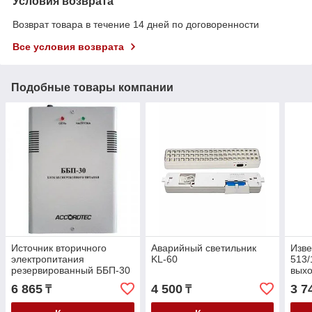
Условия возврата
Возврат товара в течение 14 дней по договоренности
Все условия возврата
Подобные товары компании
Источник вторичного
Аварийный светильник
Изв
электропитания
KL-60
513/
резервированный ББП-30
выхо
(пластиковый корпус)
6 865
4 500
3 7
₸
₸