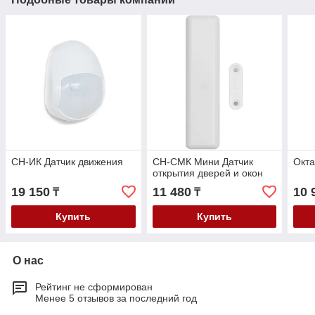
СН-ИК Датчик движения
СН-СМК Мини Датчик
Окта
открытия дверей и окон
19 150
11 480
10 
₸
₸
Купить
Купить
О нас
Рейтинг не сформирован
Менее 5 отзывов за последний год