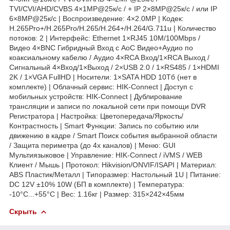
TVI/CVI/AHD/CVBS 4×1MP@25к/с / + IP 2×8MP@25к/с / или IP
6×8MP@25к/с | Воспроизведение: 4×2.0MP | Кодек:
H.265Pro+/H.265Pro/H.265/H.264+/H.264/G.711u | Количество
потоков: 2 | Интерфейс: Ethernet 1×RJ45 10M/100Mbps /
Видео 4×BNC Гибридный Вход с AoC Видео+Аудио по
коаксиальному кабелю / Аудио 4×RCA Вход/1×RCA Выход /
Сигнальный 4×Вход/1×Выход / 2×USB 2.0 / 1×RS485 / 1×HDMI
2K / 1×VGA FullHD | Носители: 1×SATA HDD 10Тб (нет в
комплекте) | Облачный сервис: HIK-Connect | Доступ с
мобильных устройств: HIK-Connect | Дублирование
трансляции и записи по локальной сети при помощи DVR
Регистратора | Настройка: Цветопередача/Яркость/
Контрастность | Smart Функции: Запись по событию или
движению в кадре / Smart Поиск события выбранной области
/ Защита периметра (до 4х каналов) | Меню: GUI
Мультиязыковое | Управление: HIK-Connect / iVMS / WEB
Клиент / Мышь | Протокол: Hikvision/ONVIF/ISAPI | Материал:
ABS Пластик/Металл | Типоразмер: Настольный 1U | Питание:
DC 12V ±10% 10W (БП в комплекте) | Температура:
-10°C...+55°C | Вес: 1.16кг | Размер: 315×242×45мм
Скрыть