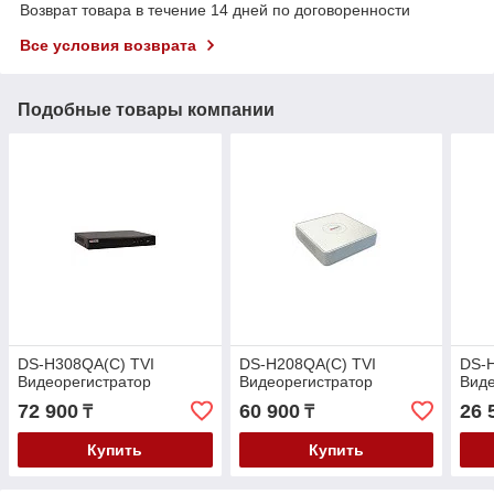
Возврат товара в течение 14 дней по договоренности
Все условия возврата
Подобные товары компании
DS-H308QA(C) TVI
DS-H208QA(C) TVI
DS-
Видеорегистратор
Видеорегистратор
Виде
72 900
60 900
26 
₸
₸
Купить
Купить