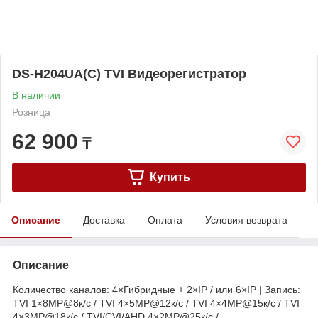
DS-H204UA(C) TVI Видеорегистратор
В наличии
Розница
62 900
₸
Купить
Описание
Доставка
Оплата
Условия возврата
Описание
Количество каналов: 4×Гибридные + 2×IP / или 6×IP | Запись:
TVI 1×8MP@8к/с / TVI 4×5MP@12к/с / TVI 4×4MP@15к/с / TVI
4×3MP@18к/с / TVI/CVI/AHD 4×2MP@25к/с /