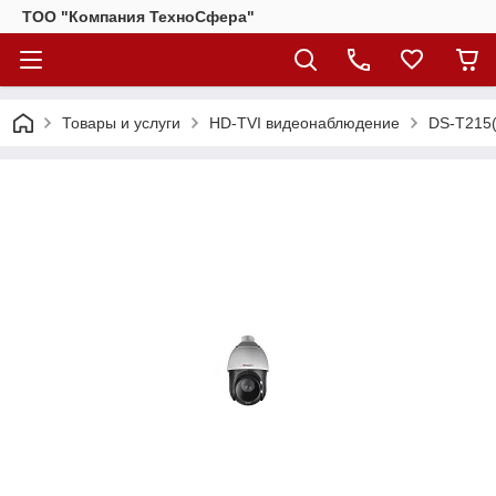
ТОО "Компания ТехноСфера"
Товары и услуги
HD-TVI видеонаблюдение
DS-T215(