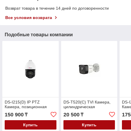
Возврат товара в течение 14 дней по договоренности
Все условия возврата
Подобные товары компании
DS-I215(D) IP PTZ
DS-T520(C) TVI Камера,
DS-I
Камера, позиционная
цилиндрическая
Каме
150 900
20 500
175
₸
₸
Купить
Купить