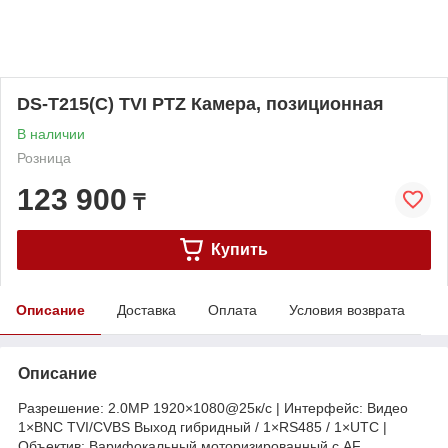
DS-T215(C) TVI PTZ Камера, позиционная
В наличии
Розница
123 900
₸
Купить
Описание
Доставка
Оплата
Условия возврата
Описание
Разрешение: 2.0МР 1920×1080@25к/с | Интерфейс: Видео
1×BNC TVI/CVBS Выход гибридный / 1×RS485 / 1×UTC |
Объектив: Варифокальный моторизированный с AF