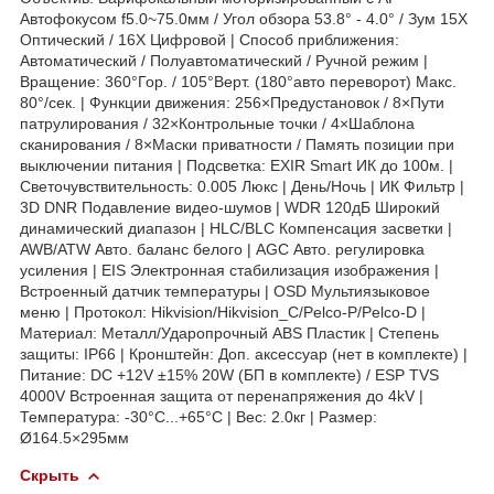
Автофокусом f5.0~75.0мм / Угол обзора 53.8° - 4.0° / Зум 15X
Оптический / 16X Цифровой | Способ приближения:
Автоматический / Полуавтоматический / Ручной режим |
Вращение: 360°Гор. / 105°Верт. (180°авто переворот) Макс.
80°/сек. | Функции движения: 256×Предустановок / 8×Пути
патрулирования / 32×Контрольные точки / 4×Шаблона
сканирования / 8×Маски приватности / Память позиции при
выключении питания | Подсветка: EXIR Smart ИК до 100м. |
Светочувствительность: 0.005 Люкс | День/Ночь | ИК Фильтр |
3D DNR Подавление видео-шумов | WDR 120дБ Широкий
динамический диапазон | HLC/BLC Компенсация засветки |
AWB/ATW Авто. баланс белого | AGC Авто. регулировка
усиления | EIS Электронная стабилизация изображения |
Встроенный датчик температуры | OSD Мультиязыковое
меню | Протокол: Hikvision/Hikvision_C/Pelco-P/Pelco-D |
Материал: Металл/Ударопрочный ABS Пластик | Степень
защиты: IP66 | Кронштейн: Доп. аксессуар (нет в комплекте) |
Питание: DC +12V ±15% 20W (БП в комплекте) / ESP TVS
4000V Встроенная защита от перенапряжения до 4kV |
Температура: -30°C...+65°C | Вес: 2.0кг | Размер:
Ø164.5×295мм
Скрыть