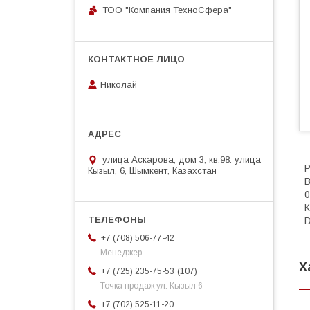
ТОО "Компания ТехноСфера"
Николай
улица Аскарова, дом 3, кв.98. улица
Р
Кызыл, 6, Шымкент, Казахстан
В
0
К
D
+7 (708) 506-77-42
Менеджер
Х
107
+7 (725) 235-75-53
Точка продаж ул. Кызыл 6
+7 (702) 525-11-20