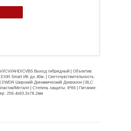
VI/CVI/AHD/CVBS Выход гибридный | Объектив:
 EXIR Smart ИК до 40м. | Светочувствительность:
в | DWDR Широкий Динамический Диапазон | BLC
ластик/Металл | Степень защиты: IP66 | Питание:
мер: 256.4x83.3x78.2мм