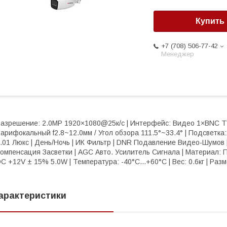
Купить
+7 (708) 506-77-42
Менеджер
азрешение: 2.0MP 1920×1080@25к/с | Интерфейс: Видео 1×BNC T
арифокальный f2.8~12.0мм / Угол обзора 111.5°~33.4° | Подсветка:
.01 Люкс | День/Ночь | ИК Фильтр | DNR Подавление Видео-Шумо
омпенсация Засветки | AGC Авто. Усилитель Сигнала | Материал: П
C +12V ± 15% 5.0W | Температура: -40°C...+60°C | Вес: 0.6кг | Раз
арактеристики