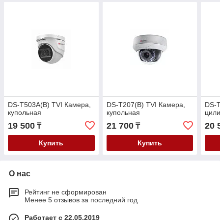
DS-T503A(B) TVI Камера,
DS-T207(B) TVI Камера,
DS-T
купольная
купольная
цил
19 500
21 700
20 
₸
₸
Купить
Купить
О нас
Рейтинг не сформирован
Менее 5 отзывов за последний год
Работает с 22.05.2019