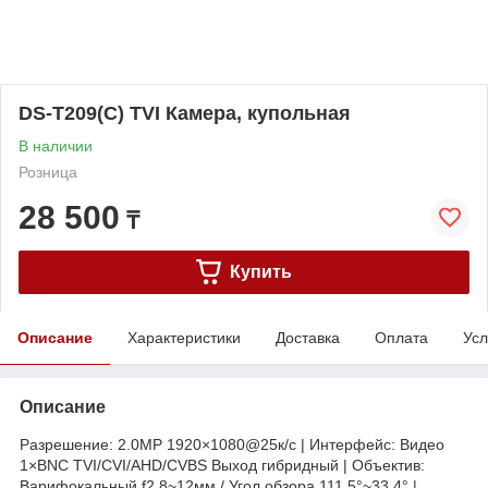
DS-T209(C) TVI Камера, купольная
В наличии
Розница
28 500
₸
Купить
Описание
Характеристики
Доставка
Оплата
Усл
Описание
Разрешение: 2.0MP 1920×1080@25к/с | Интерфейс: Видео
1×BNC TVI/CVI/AHD/CVBS Выход гибридный | Объектив:
Варифокальный f2.8~12мм / Угол обзора 111.5°~33.4° |