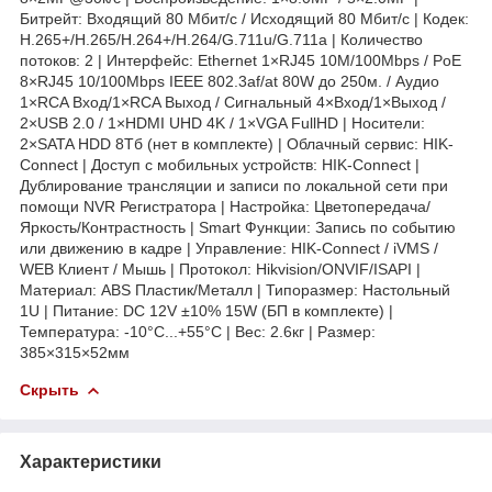
Битрейт: Входящий 80 Мбит/с / Исходящий 80 Мбит/с | Кодек:
H.265+/H.265/H.264+/H.264/G.711u/G.711a | Количество
потоков: 2 | Интерфейс: Ethernet 1×RJ45 10M/100Mbps / PoE
8×RJ45 10/100Mbps IEEE 802.3af/at 80W до 250м. / Аудио
1×RCA Вход/1×RCA Выход / Сигнальный 4×Вход/1×Выход /
2×USB 2.0 / 1×HDMI UHD 4K / 1×VGA FullHD | Носители:
2×SATA HDD 8Тб (нет в комплекте) | Облачный сервис: HIK-
Connect | Доступ с мобильных устройств: HIK-Connect |
Дублирование трансляции и записи по локальной сети при
помощи NVR Регистратора | Настройка: Цветопередача/
Яркость/Контрастность | Smart Функции: Запись по событию
или движению в кадре | Управление: HIK-Connect / iVMS /
WEB Клиент / Мышь | Протокол: Hikvision/ONVIF/ISAPI |
Материал: ABS Пластик/Металл | Типоразмер: Настольный
1U | Питание: DC 12V ±10% 15W (БП в комплекте) |
Температура: -10°C...+55°C | Вес: 2.6кг | Размер:
385×315×52мм
Скрыть
Характеристики