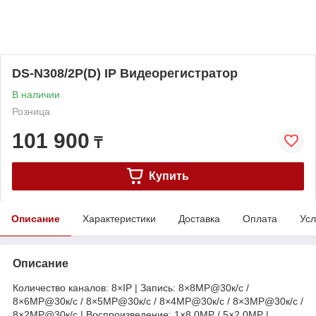
DS-N308/2P(D) IP Видеорегистратор
В наличии
Розница
101 900
₸
Купить
Описание
Характеристики
Доставка
Оплата
Усл
Описание
Количество каналов: 8×IP | Запись: 8×8MP@30к/с /
8×6MP@30к/с / 8×5MP@30к/с / 8×4MP@30к/с / 8×3MP@30к/с /
8×2MP@30к/с | Воспроизведение: 1×8.0MP / 5×2.0MP |