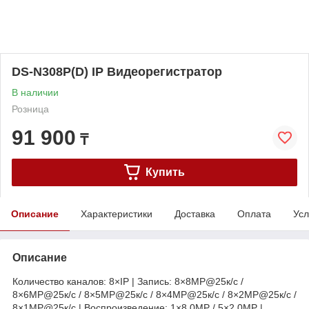
DS-N308P(D) IP Видеорегистратор
В наличии
Розница
91 900
₸
Купить
Описание
Характеристики
Доставка
Оплата
Усл
Описание
Количество каналов: 8×IP | Запись: 8×8MP@25к/с /
8×6MP@25к/с / 8×5MP@25к/с / 8×4MP@25к/с / 8×2MP@25к/с /
8×1MP@25к/с | Воспроизведение: 1×8.0MP / 5×2.0MP |