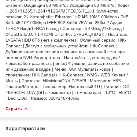
Битрейт: Входящий 80 Мбит/с / Исходящий 80 Мбит/с | Кодек:
H.265+/H.265/H.264+/H.264/MJPEG/G.711u | Количество
потоков: 2 | Интерфейс: Ethernet 1×RJ45 10M/100Mbps / PoE
8×RJ45 10/100Mbps IEEE 802.3af/at 75W до 250м. / Аудио
1×RCA Вход/1×RCA Выход / Сигнальный 4×Вход/1×Выход /
2×USB 2.0/3.0 / 1×HDMI UHD 4K / 1×VGA QHD 2K | Носители:
1×SATA HDD 8Тб (нет в комплекте) | Облачный сервис: HIK-
Connect | Доступ с мобильных устройств: HIK-Connect |
Дублирование трансляции и записи по локальной сети при
помощи NVR Регистратора | Настройка: Цветопередача/
Яркость/Контрастность | Smart Функции: Запись по cсобытию
или движению в кадре | Меню: GUI Мультиязыковое |
Управление: HIK-Central / HIK-Connect / iVMS / WEB Клиент /
Мышь | Протокол: Hikvision/ONVIF/ISAPI | Материал: ABS
Пластик/Металл | Типоразмер: Настольный 1U | Питание: DC
48V ±10% 10W (БП в комплекте) | Температура: -10°C...+55°C
| Вес: 1.0кг | Размер: 320×240×48мм
Скрыть
Характеристики