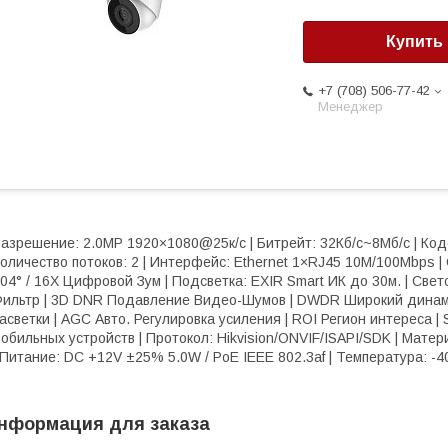
Купить
+7 (708) 506-77-42
Менеджер
азрешение: 2.0МР 1920×1080@25к/с | Битрейт: 32Кб/с~8Мб/с | Код
оличество потоков: 2 | Интерфейс: Ethernet 1×RJ45 10M/100Mbps |
04° / 16X Цифровой Зум | Подсветка: EXIR Smart ИК до 30м. | Свето
ильтр | 3D DNR Подавление Видео-Шумов | DWDR Широкий динам
асветки | AGC Авто. Регулировка усиления | ROI Регион интереса |
обильных устройств | Протокол: Hikvision/ONVIF/ISAPI/SDK | Мате
 Питание: DC +12V ±25% 5.0W / PoE IEEE 802.3af | Температура: -40
нформация для заказа