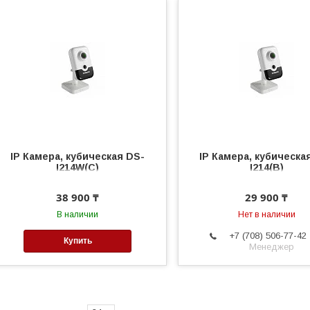
IP Камера, кубическая DS-
IP Камера, кубическа
I214W(C)
I214(B)
38 900 ₸
29 900 ₸
В наличии
Нет в наличии
+7 (708) 506-77-42
Купить
Менеджер